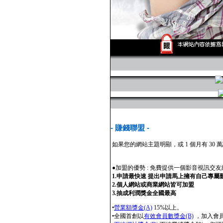
- 賺錢聯盟 -
如果您的網站主題明顯，或 1 個月有 
●加盟的優勢 : 免費提供一個影音視訊交
1.申請最快速 提出申請馬上擁有自己專
2.個人網站或商業網站皆可加盟
3.抽成利潤獎金全國最高
•
營業額獎金(A)
15%以上。
•全國首創以
有效會員數獎金(B)
，加入會員