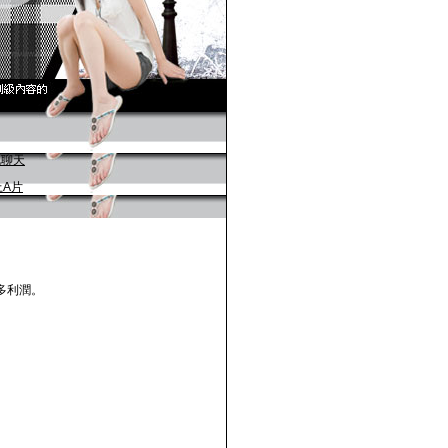
多利潤。
。