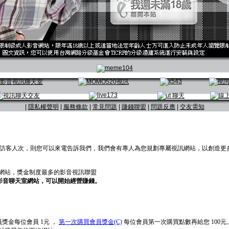
|
隱私權聲明
|
服務條款
|
常見問題
|
賺錢聯盟
|
問題反應
|
交友需知
30 萬訪客人次，則您可以來電告訴我們，我們會有專人為您規劃專屬視訊網站，以創造更
友網站，獎金制度最多的影音視訊聯盟
屬影音聊天室網站，可以開始經營賺錢。
獎金每位會員 1元 ，
第一次購買會員獎金(C)
每位會員第一次購買點數再給您 100元