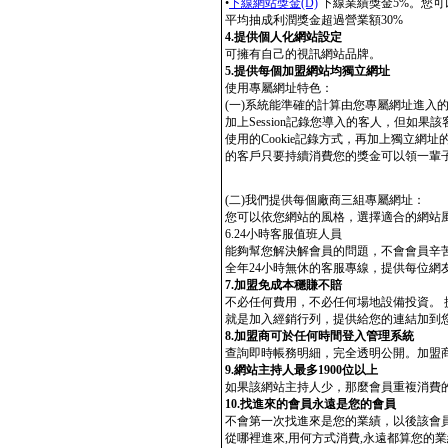
•
下線網站獎金(D)
下線業績獎金5%。您可
平均抽成利潤獎金超過營業額30%
4.提供個人化網站設定
可擁有自己的視訊網站品牌。
5.提供每個加盟網站均獨立網址
使用專屬網址特色：
(一)系統能準確的計算由您專屬網址進入的網友的
加上Session記錄您導入的客人，但如
使用的Cookie記錄方式，再加上獨立
的客戶只要持續消費您的獎金可以領一輩
(二)我們提供每個廠商三組專屬網址：
您可以依您網站的風格，選擇適合的網站
6.24小時客服值班人員
能夠幫您解決解會員的問題，不會會員辛
全年24小時無休的客服專線，提供每位網
7.加盟免成本穩賺不賠
不必任何費用，不必任何場地設備投資。
就是加入經銷行列，提供給您的連結加到
8.加盟商可於任何時間登入管理系統
查詢即時帳務明細，完全透明公開。加盟
9.網站主持人最多1900位以上
如果該網站主持人少，那麼會員重複消費的
10.找進來的會員永遠是您的會員
不會第一次找進來是您的業績，以後該會
從哪裡進來,用何方式消費,永遠都算您的