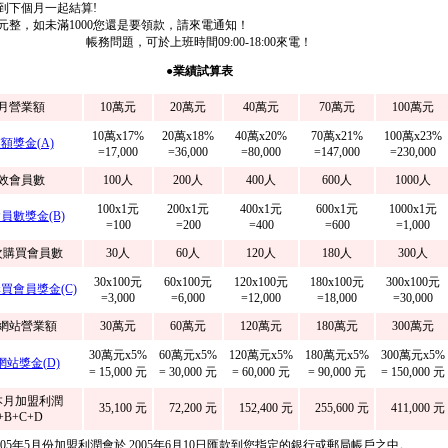
計到下個月一起結算!
0元整，如未滿1000您還是要領款，請來電通知！
帳務問題，可於上班時間09:00-18:00來電！
●業績試算表
月營業額
10萬元
20萬元
40萬元
70萬元
100萬元
10萬x17%
20萬x18%
40萬x20%
70萬x21%
100萬x23%
額獎金(A)
=17,000
=36,000
=80,000
=147,000
=230,000
效會員數
100人
200人
400人
600人
1000人
100x1元
200x1元
400x1元
600x1元
1000x1元
員數獎金(B)
=100
=200
=400
=600
=1,000
次購買會員數
30人
60人
120人
180人
300人
30x100元
60x100元
120x100元
180x100元
300x100元
買會員獎金(C)
=3,000
=6,000
=12,000
=18,000
=30,000
網站營業額
30萬元
60萬元
120萬元
180萬元
300萬元
30萬元x5%
60萬元x5%
120萬元x5%
180萬元x5%
300萬元x5%
網站獎金(D)
= 15,000 元
= 30,000 元
= 60,000 元
= 90,000 元
= 150,000 元
本月加盟利潤
35,100 元
72,200 元
152,400 元
255,600 元
411,000 元
+B+C+D
005年5月份加盟利潤會於 2005年6月10日匯款到您指定的銀行或郵局帳戶之中。