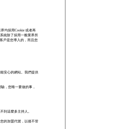
均採用Cookie 或者再
前本系統除了採用一般業界所
該客戶是您導入的，而且您
您能安心的網站。我們提供
經驗，您唯一要做的事，
找不到這麼多主持人。
了您的加盟代號，以後不管