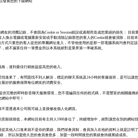
以發展您的下線網站
消費記錄，不會因為Cookie or Session錯誤或過期而造成您業績的損失： 目前業界
果該客人換台電腦或電腦重新安裝或手動清除記錄那您的客人的Cookie就會被清除，目
網址的方式只要您的客人從您的專屬網址進入，不管他使用的是那一部電腦系統均會判定
子，絕不漏算任何一筆獎金所以本系統絕對是業界第一準確系統。
風格，達到最佳行銷效益提高您的收入。
苦找進來了，有問題找不到人解決，穩定的聊天系統及24小時的客服值班，是可以讓
友最好的服務保障每位網友的消費安全。
 提供完整的即時影音聊天服務環境，您不需編寫任何的程式碼，不需豐富的相關服務
您網站中即可！
商不需透過本公司既可線上直接修改個人化網頁。
意願就很低，本網站目前有主持人1900多位了，持續增加中，絕對讓您在別的網站
員從其他入口進來就不是你的業績，我們採會員制，會員加入在他的資料上就是註明
業績 ，所以加盟愈久您的會員會愈多，加盟一段時間後您的業績會持續累績成長。