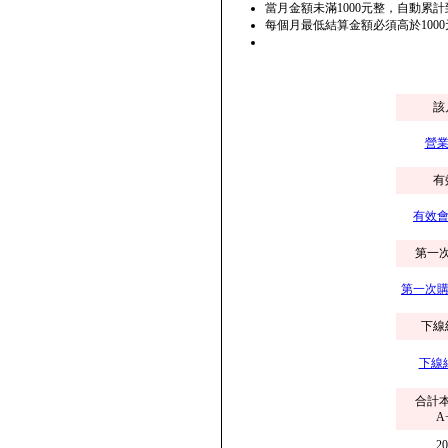
當月金額未滿1000元整，自動累
每個月最低結算金額必須高於100
該
營業
有
有效會
第一
第一次購
下線
下線
合計
A
2